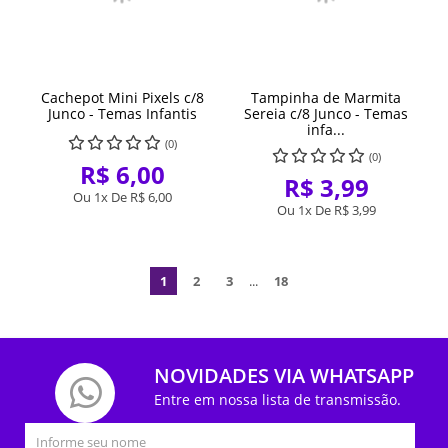
Cachepot Mini Pixels c/8
Tampinha de Marmita
Junco - Temas Infantis
Sereia c/8 Junco - Temas
infa...
(0)
(0)
R$ 6,00
R$ 3,99
Ou 1x De
R$ 6,00
Ou 1x De
R$ 3,99
1
2
3
...
18
NOVIDADES VIA WHATSAPP
Entre em nossa lista de transmissão.