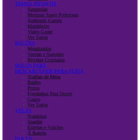
TEMAS INFANTIS
Superman
Meninas Super Poderosas
Authentic Games
Marinheiro
Video Game
Ver Todos
BALÕES
Metalizados
Varetas e Suportes
Bexigas Cromadas
BOLOS FAKE
DESCARTÁVEIS PARA FESTA
Toalhas de Mesa
Baldes
Pratos
Forminhas Para Doces
Copos
Ver Todos
VELAS
Numerais
Sparkle
Estrelas e Vulcões
Á Bateria
DOCES