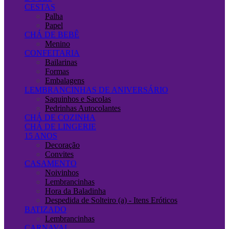
CESTAS
Palha
Papel
CHÁ DE BEBÊ
Menino
CONFEITARIA
Bailarinas
Formas
Embalagens
LEMBRANCINHAS DE ANIVERSÁRIO
Saquinhos e Sacolas
Pedrinhas Autocolantes
CHÁ DE COZINHA
CHÁ DE LINGERIE
15 ANOS
Decoração
Convites
CASAMENTO
Noivinhos
Lembrancinhas
Hora da Baladinha
Despedida de Solteiro (a) - Itens Eróticos
BATIZADO
Lembrancinhas
CARNAVAL