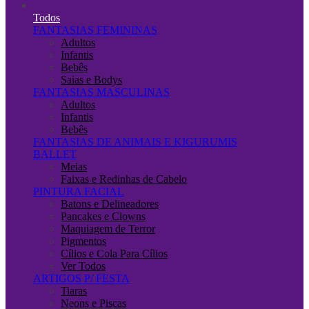
Todos
FANTASIAS FEMININAS
Adultos
Infantis
Bebês
Saias e Bodys
FANTASIAS MASCULINAS
Adultos
Infantis
Bebês
FANTASIAS DE ANIMAIS E KIGURUMIS
BALLET
Meias
Faixas e Redinhas de Cabelo
PINTURA FACIAL
Batons e Delineadores
Pancakes e Clowns
Maquiagem de Terror
Pigmentos
Cílios e Cola Para Cílios
Ver Todos
ARTIGOS P/ FESTA
Tiaras
Neons e Piscas