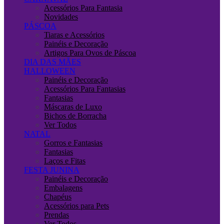
Acessórios Para Fantasia
Novidades
PÁSCOA
Tiaras e Acessórios
Painéis e Decoração
Artigos Para Ovos de Páscoa
DIA DAS MÃES
HALLOWEEN
Painéis e Decoração
Acessórios Para Fantasias
Fantasias
Máscaras de Luxo
Bichos de Borracha
Ver Todos
NATAL
Gorros e Fantasias
Fantasias
Laços e Fitas
FESTA JUNINA
Painéis e Decoração
Embalagens
Chapéus
Acessórios para Pets
Prendas
Ver Todos