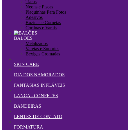
Tiaras
Neons e Piscas
Plaquinhas Para Fotos
Adesivos
Buzinas e Cornetas
Cortinas e Varais
BALÕES
Metalizados
Varetas e Suportes
Bexigas Cromadas
SKIN CARE
DIA DOS NAMORADOS
FANTASIAS INFLÁVEIS
LANÇA - CONFETES
BANDEIRAS
LENTES DE CONTATO
FORMATURA