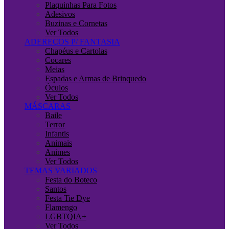
Plaquinhas Para Fotos
Adesivos
Buzinas e Cornetas
Ver Todos
ADEREÇOS P/ FANTASIA
Chapéus e Cartolas
Cocares
Meias
Espadas e Armas de Brinquedo
Óculos
Ver Todos
MÁSCARAS
Baile
Terror
Infantis
Animais
Animes
Ver Todos
TEMAS VARIADOS
Festa do Boteco
Santos
Festa Tie Dye
Flamengo
LGBTQIA+
Ver Todos