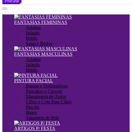
Procurar
FANTASIAS FEMININAS
Adultos
Infantis
Bebês
Saias e Bodys
FANTASIAS MASCULINAS
Adultos
Infantis
Bebês
PINTURA FACIAL
Batons e Delineadores
Pancakes e Clowns
Maquiagem de Terror
Cílios e Cola Para Cílios
Pincéis
Bases
Tatuagem de Pele
ARTIGOS P/ FESTA