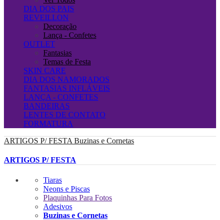
DIA DOS PAIS
REVEILLON
Decoração
Lança - Confetes
OUTLET
Fantasias
Temas de Festa
SKIN CARE
DIA DOS NAMORADOS
FANTASIAS INFLÁVEIS
LANÇA - CONFETES
BANDEIRAS
LENTES DE CONTATO
FORMATURA
ARTIGOS P/ FESTA
Buzinas e Cornetas
ARTIGOS P/ FESTA
Tiaras
Neons e Piscas
Plaquinhas Para Fotos
Adesivos
Buzinas e Cornetas