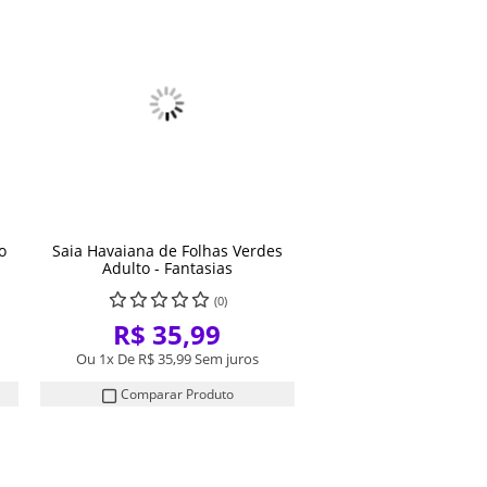
o
Saia Havaiana de Folhas Verdes
Adulto - Fantasias
(0)
R$ 35,99
Ou 1x De
R$ 35,99
Sem juros
Comparar Produto