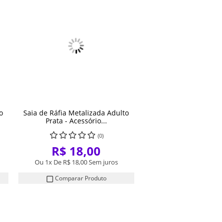
o
Saia de Ráfia Metalizada Adulto
Prata - Acessório...
(0)
R$ 18,00
Ou 1x De
R$ 18,00
Sem juros
Comparar Produto