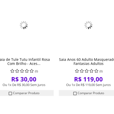
aia de Tule Tutu Infantil Rosa
Saia Anos 60 Adulto Masquerad
Com Brilho - Aces...
Fantasias Adultos
(0)
(0)
R$ 30,00
R$ 119,00
Ou 1x De
R$ 30,00
Sem juros
Ou 1x De
R$ 119,00
Sem juros
Comparar Produto
Comparar Produto