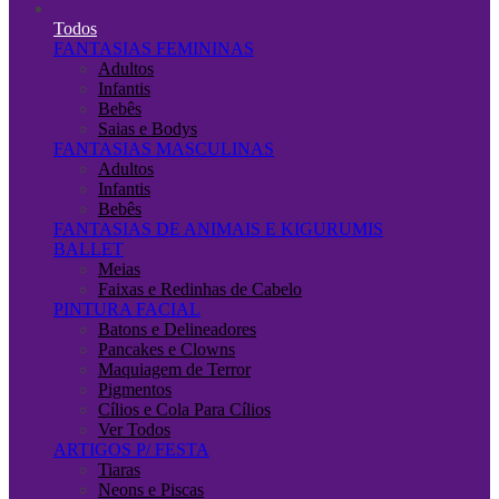
Todos
FANTASIAS FEMININAS
Adultos
Infantis
Bebês
Saias e Bodys
FANTASIAS MASCULINAS
Adultos
Infantis
Bebês
FANTASIAS DE ANIMAIS E KIGURUMIS
BALLET
Meias
Faixas e Redinhas de Cabelo
PINTURA FACIAL
Batons e Delineadores
Pancakes e Clowns
Maquiagem de Terror
Pigmentos
Cílios e Cola Para Cílios
Ver Todos
ARTIGOS P/ FESTA
Tiaras
Neons e Piscas