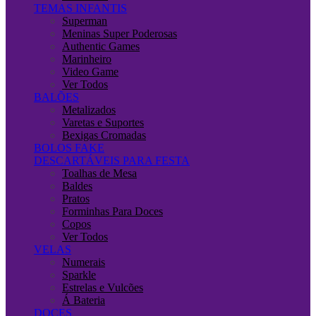
TEMAS INFANTIS
Superman
Meninas Super Poderosas
Authentic Games
Marinheiro
Video Game
Ver Todos
BALÕES
Metalizados
Varetas e Suportes
Bexigas Cromadas
BOLOS FAKE
DESCARTÁVEIS PARA FESTA
Toalhas de Mesa
Baldes
Pratos
Forminhas Para Doces
Copos
Ver Todos
VELAS
Numerais
Sparkle
Estrelas e Vulcões
Á Bateria
DOCES