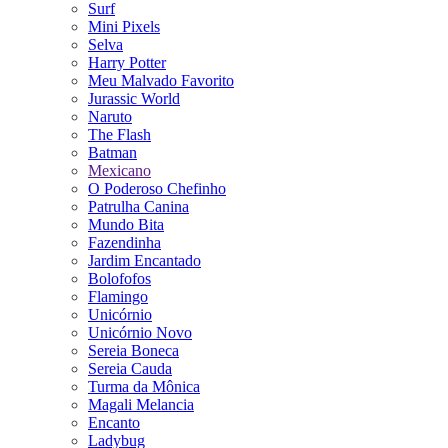
Surf
Mini Pixels
Selva
Harry Potter
Meu Malvado Favorito
Jurassic World
Naruto
The Flash
Batman
Mexicano
O Poderoso Chefinho
Patrulha Canina
Mundo Bita
Fazendinha
Jardim Encantado
Bolofofos
Flamingo
Unicórnio
Unicórnio Novo
Sereia Boneca
Sereia Cauda
Turma da Mônica
Magali Melancia
Encanto
Ladybug