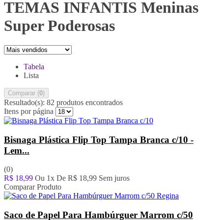
UltraFest
(9)
TEMAS INFANTIS Meninas
Veman Plast
(6)
Super Poderosas
Ya Plast
(1)
Tabela
Lista
Comparar (
0
)
Resultado(s):
82 produtos encontrados
Itens por página
Bisnaga Plástica Flip Top Tampa Branca c/10 -
Lem...
(0)
R$ 18,99
Ou 1x De
R$ 18,99
Sem juros
Comparar Produto
Saco de Papel Para Hambúrguer Marrom c/50