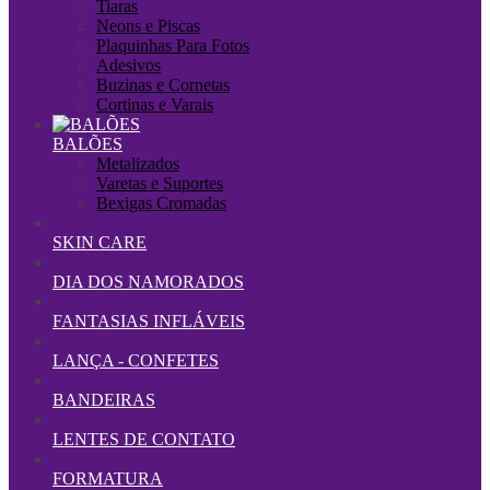
Tiaras
Neons e Piscas
Plaquinhas Para Fotos
Adesivos
Buzinas e Cornetas
Cortinas e Varais
BALÕES
Metalizados
Varetas e Suportes
Bexigas Cromadas
SKIN CARE
DIA DOS NAMORADOS
FANTASIAS INFLÁVEIS
LANÇA - CONFETES
BANDEIRAS
LENTES DE CONTATO
FORMATURA