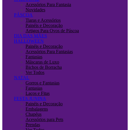
Acessórios Para Fantasia
Novidades
PÁSCOA
Tiaras e Acessórios
Painéis e Decoração
Artigos Para Ovos de Páscoa
DIA DAS MÃES
HALLOWEEN
Painéis e Decoração
Acessórios Para Fantasias
Fantasias
Máscaras de Luxo
Bichos de Borracha
Ver Todos
NATAL
Gorros e Fantasias
Fantasias
Laços e Fitas
FESTA JUNINA
Painéis e Decoração
Embalagens
Chapéus
Acessórios para Pets
Prendas
Ver Todos