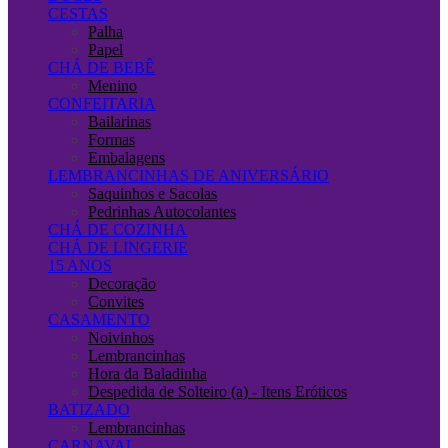
CESTAS
Palha
Papel
CHÁ DE BEBÊ
Menino
CONFEITARIA
Bailarinas
Formas
Embalagens
LEMBRANCINHAS DE ANIVERSÁRIO
Saquinhos e Sacolas
Pedrinhas Autocolantes
CHÁ DE COZINHA
CHÁ DE LINGERIE
15 ANOS
Decoração
Convites
CASAMENTO
Noivinhos
Lembrancinhas
Hora da Baladinha
Despedida de Solteiro (a) - Itens Eróticos
BATIZADO
Lembrancinhas
CARNAVAL