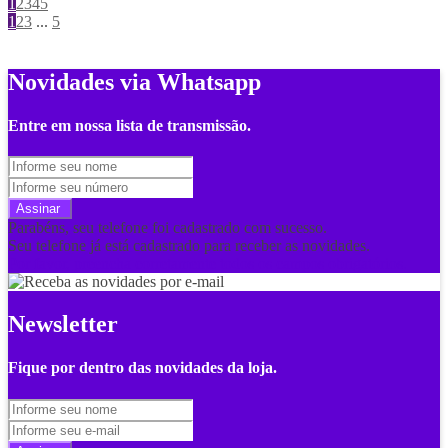
1
2
3
4
5
1
2
3
...
5
Novidades via Whatsapp
Entre em nossa lista de transmissão.
Assinar
Parabéns, seu telefone foi cadastrado com sucesso.
Seu telefone já está cadastrado para receber as novidades.
Por favor, preencha corretamente todos os campos obrigatórios.
Newsletter
Fique por dentro das novidades da loja.