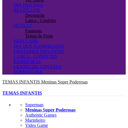
DIA DOS PAIS
REVEILLON
Decoração
Lança - Confetes
OUTLET
Fantasias
Temas de Festa
SKIN CARE
DIA DOS NAMORADOS
FANTASIAS INFLÁVEIS
LANÇA - CONFETES
BANDEIRAS
LENTES DE CONTATO
FORMATURA
TEMAS INFANTIS
Meninas Super Poderosas
TEMAS INFANTIS
Superman
Meninas Super Poderosas
Authentic Games
Marinheiro
Video Game