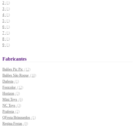
2
(1)
3
(1)
4
(1)
5
(1)
6
(1)
7
(1)
8
(1)
9
(1)
Interrogação
(1)
Fabricantes
Balões Pic Pic
(12)
Balões São Roque
(10)
Dafesta
(1)
Festcolor
(12)
Horizon
(3)
Mini Toys
(6)
NC Toys
(3)
Prafesta
(2)
QFesta Brinquedos
(1)
Regina Festas
(9)
Trik Trik
(7)