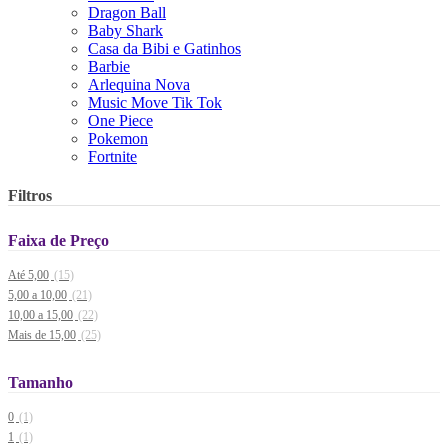
Dragon Ball
Baby Shark
Casa da Bibi e Gatinhos
Barbie
Arlequina Nova
Music Move Tik Tok
One Piece
Pokemon
Fortnite
Filtros
Faixa de Preço
Até 5,00
(15)
5,00 a 10,00
(21)
10,00 a 15,00
(22)
Mais de 15,00
(25)
Tamanho
0
(1)
1
(1)