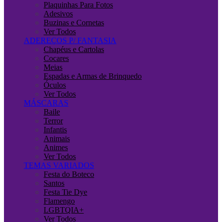
Plaquinhas Para Fotos
Adesivos
Buzinas e Cornetas
Ver Todos
ADEREÇOS P/ FANTASIA
Chapéus e Cartolas
Cocares
Meias
Espadas e Armas de Brinquedo
Óculos
Ver Todos
MÁSCARAS
Baile
Terror
Infantis
Animais
Animes
Ver Todos
TEMAS VARIADOS
Festa do Boteco
Santos
Festa Tie Dye
Flamengo
LGBTQIA+
Ver Todos