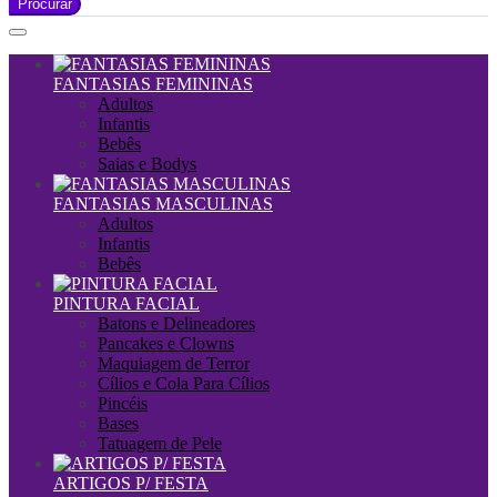
Procurar
FANTASIAS FEMININAS
Adultos
Infantis
Bebês
Saias e Bodys
FANTASIAS MASCULINAS
Adultos
Infantis
Bebês
PINTURA FACIAL
Batons e Delineadores
Pancakes e Clowns
Maquiagem de Terror
Cílios e Cola Para Cílios
Pincéis
Bases
Tatuagem de Pele
ARTIGOS P/ FESTA