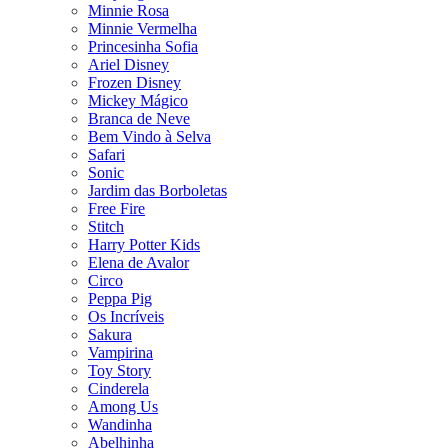
Minnie Rosa
Minnie Vermelha
Princesinha Sofia
Ariel Disney
Frozen Disney
Mickey Mágico
Branca de Neve
Bem Vindo à Selva
Safari
Sonic
Jardim das Borboletas
Free Fire
Stitch
Harry Potter Kids
Elena de Avalor
Circo
Peppa Pig
Os Incríveis
Sakura
Vampirina
Toy Story
Cinderela
Among Us
Wandinha
Abelhinha