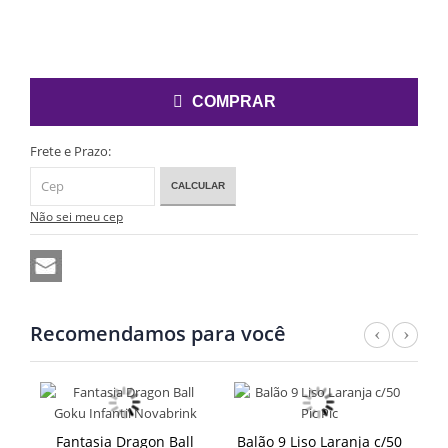
COMPRAR
Frete e Prazo:
CALCULAR
Não sei meu cep
Recomendamos para você
Previ
Nex
o
Fantasia Dragon Ball
Balão 9 Liso Laranja c/50
B