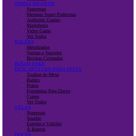
TEMAS INFANTIS
Superman
Meninas Super Poderosas
Authentic Games
Marinheiro
Video Game
Ver Todos
BALÕES
Metalizados
Varetas e Suportes
Bexigas Cromadas
BOLOS FAKE
DESCARTÁVEIS PARA FESTA
Toalhas de Mesa
Baldes
Pratos
Forminhas Para Doces
Copos
Ver Todos
VELAS
Numerais
Sparkle
Estrelas e Vulcões
Á Bateria
DOCES