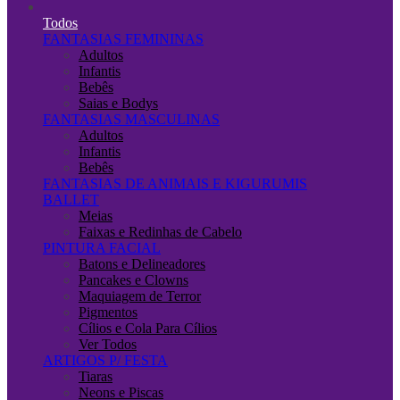
Todos
FANTASIAS FEMININAS
Adultos
Infantis
Bebês
Saias e Bodys
FANTASIAS MASCULINAS
Adultos
Infantis
Bebês
FANTASIAS DE ANIMAIS E KIGURUMIS
BALLET
Meias
Faixas e Redinhas de Cabelo
PINTURA FACIAL
Batons e Delineadores
Pancakes e Clowns
Maquiagem de Terror
Pigmentos
Cílios e Cola Para Cílios
Ver Todos
ARTIGOS P/ FESTA
Tiaras
Neons e Piscas