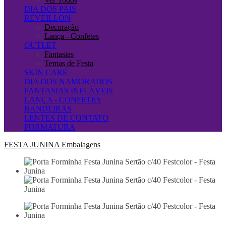
DIA DOS PAIS
REVEILLON
Decoração
Lança - Confetes
OUTLET
Fantasias
Temas de Festa
SKIN CARE
DIA DOS NAMORADOS
FANTASIAS INFLÁVEIS
LANÇA - CONFETES
BANDEIRAS
LENTES DE CONTATO
FORMATURA
FESTA JUNINA
Embalagens