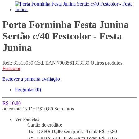
Porta Forminha Festa Junina
Sertão c/40 Festcolor - Festa
Junina
Ref.:
31313939
Cód. EAN
7908561313139
Outros produtos
Festcolor
Escrever a primeira avaliação
Perguntas (
0
)
R$ 10,80
ou em até 1x De R$10,80 Sem juros
Ver Parcelas
Cartão de crédito:
1x
De
R$ 10,80
sem juros
Total: R$ 10,80
2x
De
R$ 5,43
0,59% a.m
Total: R$ 10,86