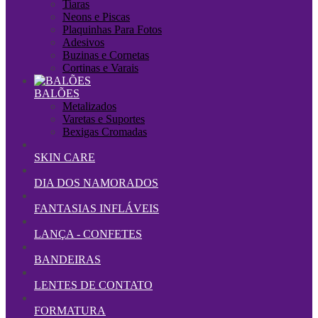
Tiaras
Neons e Piscas
Plaquinhas Para Fotos
Adesivos
Buzinas e Cornetas
Cortinas e Varais
BALÕES
Metalizados
Varetas e Suportes
Bexigas Cromadas
SKIN CARE
DIA DOS NAMORADOS
FANTASIAS INFLÁVEIS
LANÇA - CONFETES
BANDEIRAS
LENTES DE CONTATO
FORMATURA