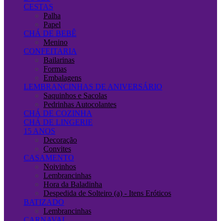
CESTAS
Palha
Papel
CHÁ DE BEBÊ
Menino
CONFEITARIA
Bailarinas
Formas
Embalagens
LEMBRANCINHAS DE ANIVERSÁRIO
Saquinhos e Sacolas
Pedrinhas Autocolantes
CHÁ DE COZINHA
CHÁ DE LINGERIE
15 ANOS
Decoração
Convites
CASAMENTO
Noivinhos
Lembrancinhas
Hora da Baladinha
Despedida de Solteiro (a) - Itens Eróticos
BATIZADO
Lembrancinhas
CARNAVAL