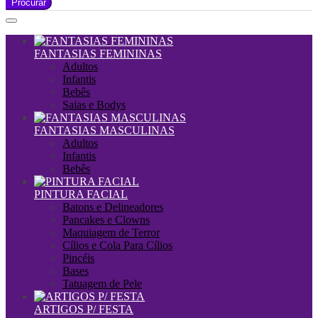
Procurar
FANTASIAS FEMININAS
Adultos
Infantis
Bebês
Saias e Bodys
FANTASIAS MASCULINAS
Adultos
Infantis
Bebês
PINTURA FACIAL
Batons e Delineadores
Pancakes e Clowns
Maquiagem de Terror
Cílios e Cola Para Cílios
Pincéis
Bases
Tatuagem de Pele
ARTIGOS P/ FESTA