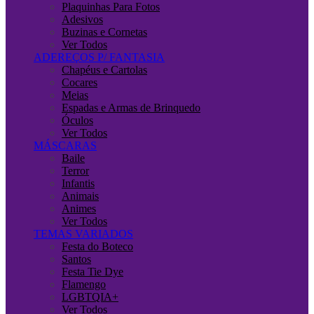
Plaquinhas Para Fotos
Adesivos
Buzinas e Cornetas
Ver Todos
ADEREÇOS P/ FANTASIA
Chapéus e Cartolas
Cocares
Meias
Espadas e Armas de Brinquedo
Óculos
Ver Todos
MÁSCARAS
Baile
Terror
Infantis
Animais
Animes
Ver Todos
TEMAS VARIADOS
Festa do Boteco
Santos
Festa Tie Dye
Flamengo
LGBTQIA+
Ver Todos