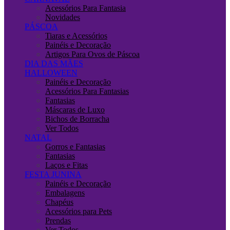
Acessórios Para Fantasia
Novidades
PÁSCOA
Tiaras e Acessórios
Painéis e Decoração
Artigos Para Ovos de Páscoa
DIA DAS MÃES
HALLOWEEN
Painéis e Decoração
Acessórios Para Fantasias
Fantasias
Máscaras de Luxo
Bichos de Borracha
Ver Todos
NATAL
Gorros e Fantasias
Fantasias
Laços e Fitas
FESTA JUNINA
Painéis e Decoração
Embalagens
Chapéus
Acessórios para Pets
Prendas
Ver Todos