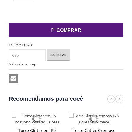
COMPRAR
Frete e Prazo:
CALCULAR
Não sei meu cep
Recomendamos para você
Previous
Next
o
Torre Glitter em Pó
Torre Glitter Cremoso
T