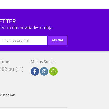
ETTER
dentro das novidades da loja.
ASSINAR
efone
Mídias Sociais
482 ou (11)
s 9h ás 14h