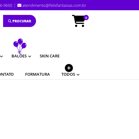
96-9650
atendimento@felixfantasias.com.br
0
PROCURAR
BALÕES
SKIN CARE
ONTATO
FORMATURA
TODOS