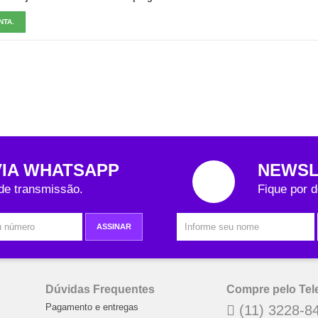
NTA.
VIA WHATSAPP
NEWSL
 de transmissão.
Fique por d
ASSINAR
Dúvidas Frequentes
Compre pelo Tel
Pagamento e entregas
(11) 3228-84