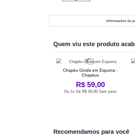
Informações do p
Quem viu este produto aca
Chapéu Girafa em Espuma -
Chapéus
ia Agente Virtual Túnica
dulto Florecida -...
R$ 59,00
R$ 190,00
Ou 1x De
R$ 59,00
Sem juros
 De
R$ 190,00
Sem juros
Recomendamos para você