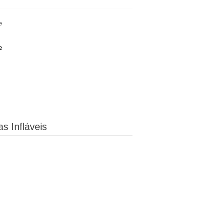
e
s Infláveis