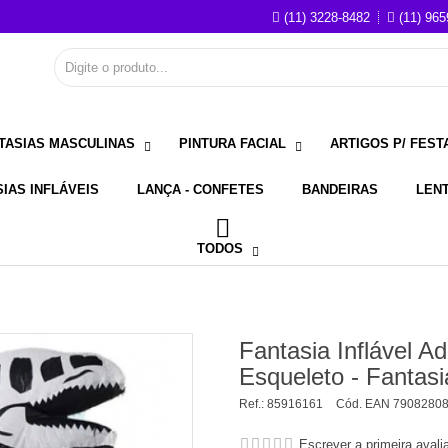
(11) 3228-8482
(11) 965
TASIAS MASCULINAS
PINTURA FACIAL
ARTIGOS P/ FEST
IAS INFLÁVEIS
LANÇA - CONFETES
BANDEIRAS
LEN
TODOS
Fantasia Inflável A
Esqueleto - Fantasi
Ref.:
85916161
Cód. EAN
7908280
Escrever a primeira avali