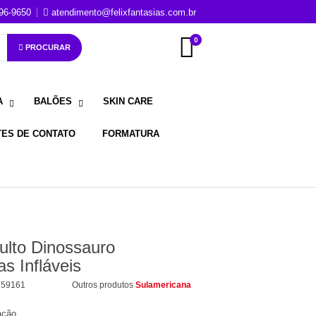
96-9650
atendimento@felixfantasias.com.br
0
PROCURAR
A
BALÕES
SKIN CARE
TES DE CONTATO
FORMATURA
dulto Dinossauro
as Infláveis
859161
Outros produtos
Sulamericana
ação