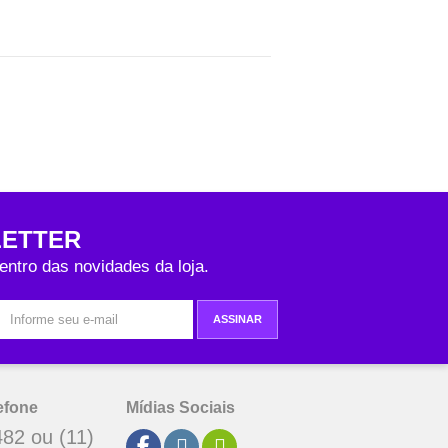
ETTER
entro das novidades da loja.
ASSINAR
efone
Mídias Sociais
82 ou (11)