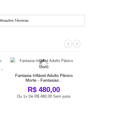
ificações Técnicas
Previous
Next
 -
Fantasia Inflável Adulto Pânico
Fantasia Agente Virtual
Morte - Fantasias...
Adulto Florecida -.
R$ 480,00
R$ 190,0
Ou 1x De
R$ 480,00
Sem juros
Ou 1x De
R$ 190,00
Sem