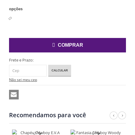
opções
COMPRAR
Frete e Prazo:
CALCULAR
Não sei meu cep
Recomendamos para você
Previ
Nex