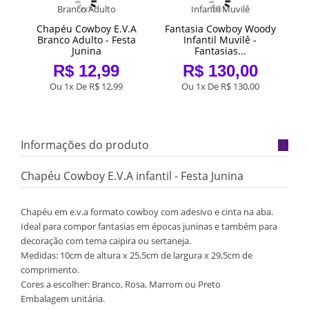
A
Chapéu Cowboy E.V.A
Fantasia Cowboy Woody
Fa
us
Branco Adulto - Festa
Infantil Muvilê -
Junina
Fantasias...
R$ 12,99
R$ 130,00
Ou 1x De
R$ 12,99
Ou 1x De
R$ 130,00
Informações do produto
Chapéu Cowboy E.V.A infantil - Festa Junina
Chapéu em e.v.a formato cowboy com adesivo e cinta na aba.
Ideal para compor fantasias em épocas juninas e também para
decoração com tema caipira ou sertaneja.
Medidas: 10cm de altura x 25,5cm de largura x 29,5cm de
comprimento.
Cores a escolher: Branco, Rosa, Marrom ou Preto
Embalagem unitária.