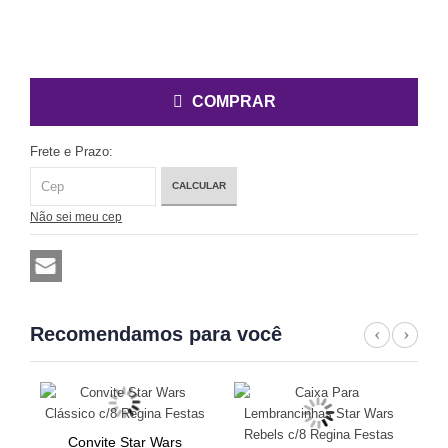
COMPRAR
Frete e Prazo:
CALCULAR
Não sei meu cep
Recomendamos para você
Previ
Nex
ls
Convite Star Wars