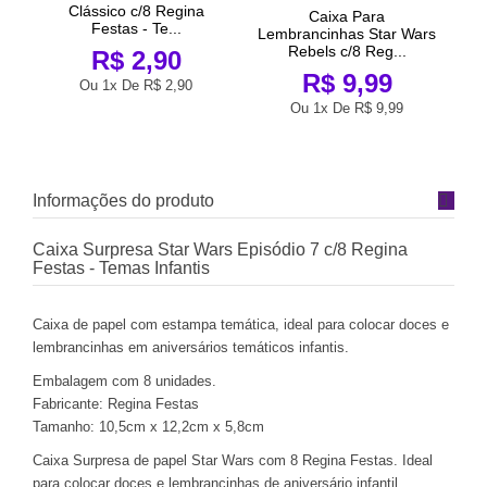
let
Clássico c/8 Regina
Re
Caixa Para
Festas - Te...
Lembrancinhas Star Wars
Rebels c/8 Reg...
R$ 2,90
R$ 9,99
Ou 1x De
R$ 2,90
Ou 1x De
R$ 9,99
Informações do produto
Caixa Surpresa Star Wars Episódio 7 c/8 Regina
Festas - Temas Infantis
Caixa de papel com estampa temática, ideal para colocar doces e
lembrancinhas em aniversários temáticos infantis.
Embalagem com 8 unidades.
Fabricante: Regina Festas
Tamanho: 10,5cm x 12,2cm x 5,8cm
Caixa Surpresa de papel Star Wars com 8 Regina Festas. Ideal
para colocar doces e lembrancinhas de aniversário infantil.