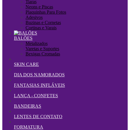
Tiaras
Neons e Piscas
Plaquinhas Para Fotos
Adesivos
Buzinas e Cornetas
Cortinas e Varais
BALÕES
Metalizados
Varetas e Suportes
Bexigas Cromadas
SKIN CARE
DIA DOS NAMORADOS
FANTASIAS INFLÁVEIS
LANÇA - CONFETES
BANDEIRAS
LENTES DE CONTATO
FORMATURA