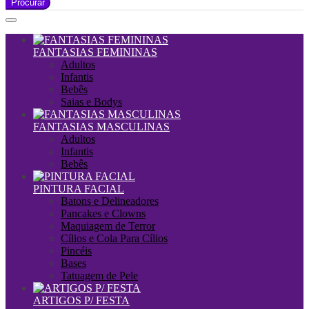
Procurar
FANTASIAS FEMININAS
Adultos
Infantis
Bebês
Saias e Bodys
FANTASIAS MASCULINAS
Adultos
Infantis
Bebês
PINTURA FACIAL
Batons e Delineadores
Pancakes e Clowns
Maquiagem de Terror
Cílios e Cola Para Cílios
Pincéis
Bases
Tatuagem de Pele
ARTIGOS P/ FESTA