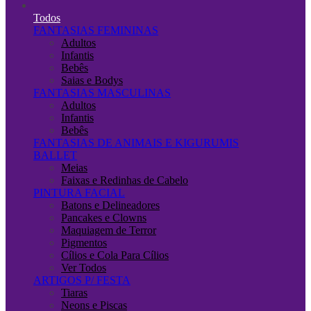
Todos
FANTASIAS FEMININAS
Adultos
Infantis
Bebês
Saias e Bodys
FANTASIAS MASCULINAS
Adultos
Infantis
Bebês
FANTASIAS DE ANIMAIS E KIGURUMIS
BALLET
Meias
Faixas e Redinhas de Cabelo
PINTURA FACIAL
Batons e Delineadores
Pancakes e Clowns
Maquiagem de Terror
Pigmentos
Cílios e Cola Para Cílios
Ver Todos
ARTIGOS P/ FESTA
Tiaras
Neons e Piscas