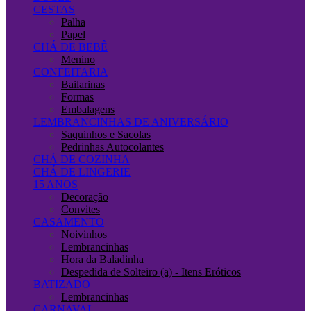
CESTAS
Palha
Papel
CHÁ DE BEBÊ
Menino
CONFEITARIA
Bailarinas
Formas
Embalagens
LEMBRANCINHAS DE ANIVERSÁRIO
Saquinhos e Sacolas
Pedrinhas Autocolantes
CHÁ DE COZINHA
CHÁ DE LINGERIE
15 ANOS
Decoração
Convites
CASAMENTO
Noivinhos
Lembrancinhas
Hora da Baladinha
Despedida de Solteiro (a) - Itens Eróticos
BATIZADO
Lembrancinhas
CARNAVAL