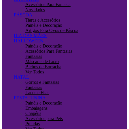
Acessórios Para Fantasia
Novidades
PÁSCOA
Tiaras e Acessórios
Painéis e Decoração
Artigos Para Ovos de Páscoa
DIA DAS MÃES
HALLOWEEN
Painéis e Decoração
Acessórios Para Fantasias
Fantasias
Máscaras de Luxo
Bichos de Borracha
Ver Todos
NATAL
Gorros e Fantasias
Fantasias
Laços e Fitas
FESTA JUNINA
Painéis e Decoração
Embalagens
Chapéus
Acessórios para Pets
Prendas
Ver Todos