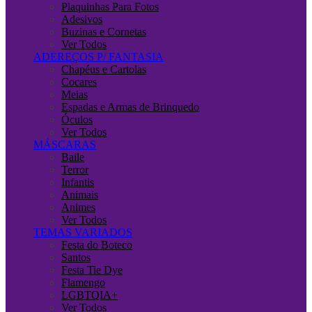
Plaquinhas Para Fotos
Adesivos
Buzinas e Cornetas
Ver Todos
ADEREÇOS P/ FANTASIA
Chapéus e Cartolas
Cocares
Meias
Espadas e Armas de Brinquedo
Óculos
Ver Todos
MÁSCARAS
Baile
Terror
Infantis
Animais
Animes
Ver Todos
TEMAS VARIADOS
Festa do Boteco
Santos
Festa Tie Dye
Flamengo
LGBTQIA+
Ver Todos