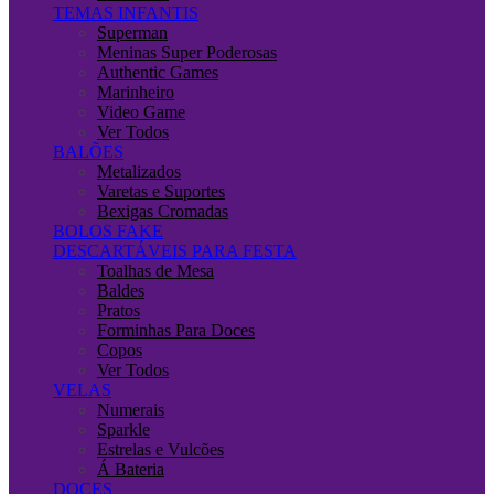
TEMAS INFANTIS
Superman
Meninas Super Poderosas
Authentic Games
Marinheiro
Video Game
Ver Todos
BALÕES
Metalizados
Varetas e Suportes
Bexigas Cromadas
BOLOS FAKE
DESCARTÁVEIS PARA FESTA
Toalhas de Mesa
Baldes
Pratos
Forminhas Para Doces
Copos
Ver Todos
VELAS
Numerais
Sparkle
Estrelas e Vulcões
Á Bateria
DOCES