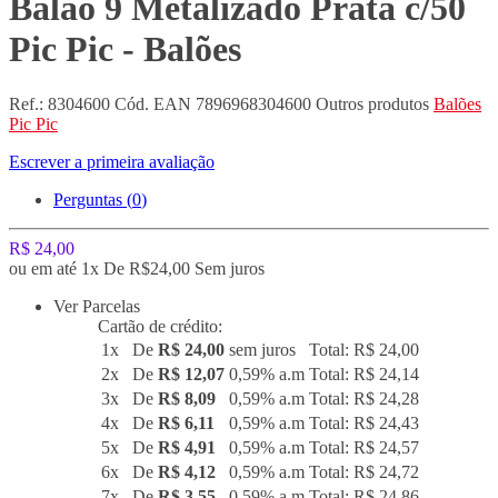
Balão 9 Metalizado Prata c/50
Pic Pic - Balões
Ref.:
8304600
Cód. EAN
7896968304600
Outros produtos
Balões
Pic Pic
Escrever a primeira avaliação
Perguntas (
0
)
R$ 24,00
ou em até 1x De R$24,00 Sem juros
Ver Parcelas
Cartão de crédito:
1x
De
R$ 24,00
sem juros
Total: R$ 24,00
2x
De
R$ 12,07
0,59% a.m
Total: R$ 24,14
3x
De
R$ 8,09
0,59% a.m
Total: R$ 24,28
4x
De
R$ 6,11
0,59% a.m
Total: R$ 24,43
5x
De
R$ 4,91
0,59% a.m
Total: R$ 24,57
6x
De
R$ 4,12
0,59% a.m
Total: R$ 24,72
7x
De
R$ 3,55
0,59% a.m
Total: R$ 24,86